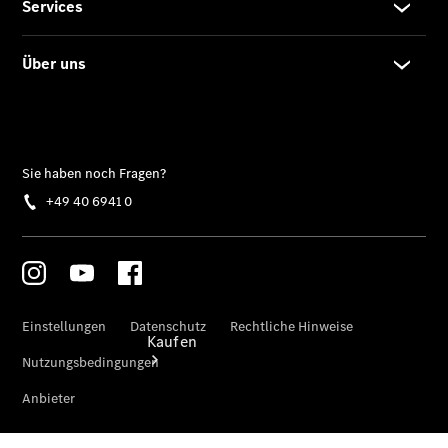
buchen
Probefahrt
vereinbaren
Konfigurator
Modellübersicht
Tel: +49 40
6941-0
Kaufen