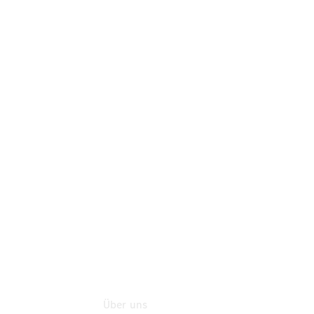
Mercedes-
Benz Rent
Mercedes-
Benz
Store
Gebrauchtwagensuche
Finanzdienste
Digitale
Extras
Flotten- und
Geschäftskunden
Über uns