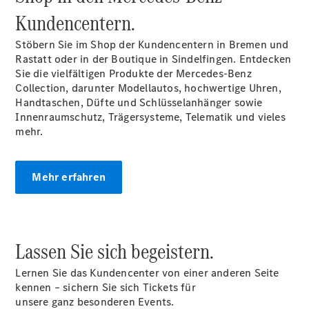
Privatkunden
Kundencentern.
Finanzierung
Gewerbekunden
Stöbern Sie im Shop der Kundencentern in Bremen und
Kurzfristig
Rastatt oder in der Boutique in Sindelfingen. Entdecken
verfügbare
Sie die vielfältigen Produkte der Mercedes-Benz
Angebote
Collection, darunter Modellautos, hochwertige Uhren,
V-Klasse
Handtaschen, Düfte und Schlüsselanhänger sowie
V-Klasse
Innenraumschutz, Trägersysteme, Telematik und vieles
Marco Polo
mehr.
Limousinen
Mehr erfahren
Der
Lassen Sie sich begeistern.
elektrische
CLA mit EQ-
Lernen Sie das Kundencenter von einer anderen Seite
Technologie
kennen – sichern Sie sich Tickets für
Der neue
unsere ganz besonderen Events.
CLA