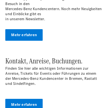
Besuch in den
elektrisch
Mercedes-Benz Kundencentern. Noch mehr Neuigkeiten
Der neue
und Einblicke gibt es
GLB
in unserem Newsletter.
Der neue
GLB –
elektrisch
Mehr erfahren
Der neue
GLC SUV –
elektrisch
GLC SUV
GLC Coupé
Kontakt, Anreise, Buchungen.
GLE SUV
GLE Coupé
Finden Sie hier alle wichtigen Informationen zur
GLS
Anreise, Tickets für Events oder Führungen zu einem
Mercedes-
der Mercedes-Benz Kundencenter in Bremen, Rastatt
Maybach
und Sindelfingen.
GLS
G-Klasse
T-Modelle
/ Kombis
Mehr erfahren