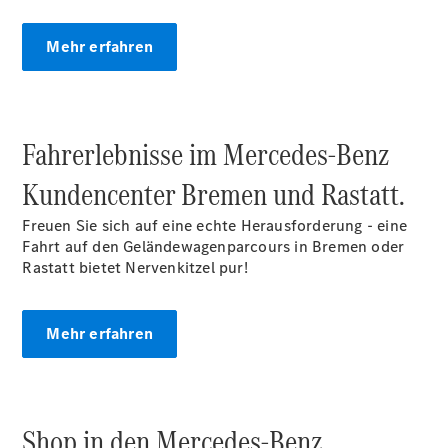
Mehr erfahren
Übersicht
140 Jahre
Innovation
Mercedes-
Benz
Fahrerlebnisse im Mercedes‑Benz
Store
Neuwagenangebote
Kundencenter Bremen und Rastatt.
Freuen Sie sich auf eine echte Herausforderung - eine
Fahrt auf den Geländewagenparcours in Bremen oder
Rastatt bietet Nervenkitzel pur!
Best Deal
Mehr erfahren
Leasing
Privatkunden
Leasing
Gewerbekunden
Shop in den Mercedes‑Benz
Finanzierung