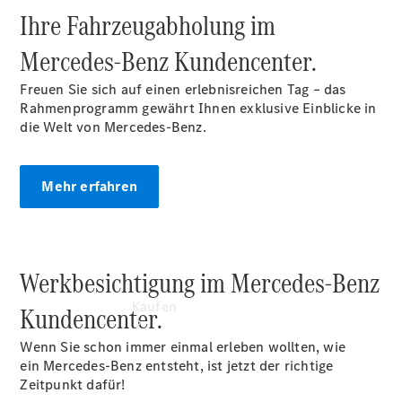
buchen
Ihre Fahrzeugabholung im
Probefahrt
vereinbaren
Mercedes‑Benz Kundencenter.
Konfigurator
Modellübersicht
Freuen Sie sich auf einen erlebnisreichen Tag – das
Tel: +49 40
Rahmenprogramm gewährt Ihnen exklusive Einblicke in
6941-0
die Welt von Mercedes-Benz.
Mehr erfahren
Werkbesichtigung im Mercedes-Benz
Kaufen
Kundencenter.
Wenn Sie schon immer einmal erleben wollten, wie
ein Mercedes-Benz entsteht, ist jetzt der richtige
Zeitpunkt dafür!