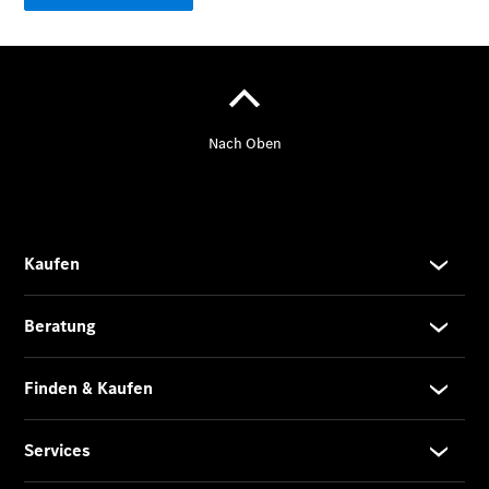
Der
brandneue
CLA
Shooting
Brake
Der
elektrische
CLA
Shooting
Brake
CLA
Shooting
Brake