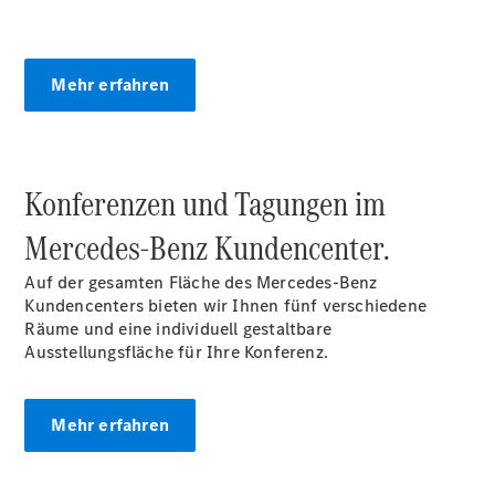
EQE
Limousine -
elektrisch
Mehr erfahren
EQS
Limousine -
elektrisch
C-Klasse
Limousine
Konferenzen und Tagungen im
C-Klasse
Limousine -
Mercedes‑Benz Kundencenter.
elektrisch
E-Klasse
Auf der gesamten Fläche des Mercedes-Benz
Limousine
Kundencenters bieten wir Ihnen fünf verschiedene
S-Klasse
Räume und eine individuell gestaltbare
Limousine
Ausstellungsfläche für Ihre Konferenz.
S-Klasse
Lang
Mercedes-
Mehr erfahren
Maybach S-
Klasse
SUVs