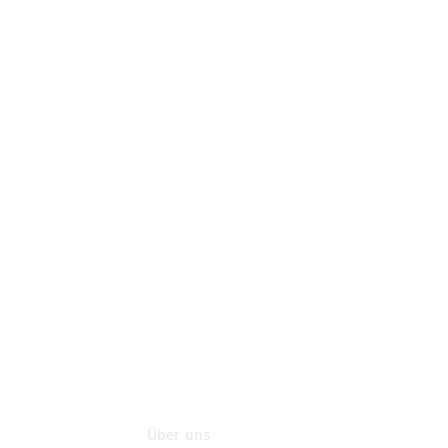
Mercedes-
Benz Rent
Mercedes-
Benz
Store
Gebrauchtwagensuche
Finanzdienste
Digitale
Extras
Flotten- und
Geschäftskunden
Über uns