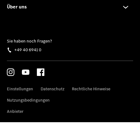
C-Klasse T-
Modell
E-Klasse T-
Modell
Kompaktwagen
A-Klasse
Kompaktlimousine
B-Klasse
Coupés
CLA Coupé