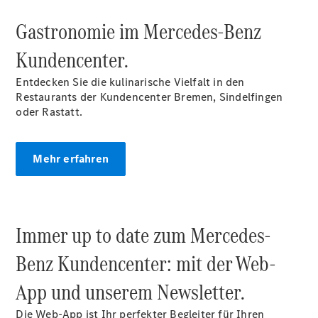
Gastronomie im Mercedes‑Benz
Kundencenter.
Entdecken Sie die kulinarische Vielfalt in den
Der neue
Restaurants der Kundencenter Bremen, Sindelfingen
GLA
oder Rastatt.
Der neue
elektrische
GLA
Mehr erfahren
EQA –
elektrisch
EQE SUV –
elektrisch
Immer up to date zum Mercedes-
EQS SUV –
elektrisch
Benz Kundencenter: mit der Web-
G-Klasse –
elektrisch
App und unserem Newsletter.
Mercedes-
Maybach
Die Web-App ist Ihr perfekter Begleiter für Ihren
EQS SUV –