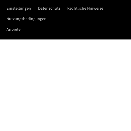
EQE
Limousine -
elektrisch
EQS
Limousine -
elektrisch
C-Klasse
Limousine
C-Klasse
Limousine -
elektrisch
E-Klasse
Limousine
S-Klasse
Limousine
S-Klasse
Lang
Mercedes-
Maybach S-
Klasse
SUVs