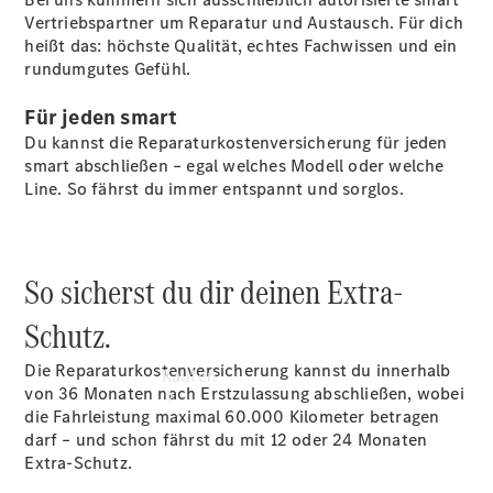
buchen
Vertriebspartner um Reparatur und Austausch. Für dich
Probefahrt
heißt das: höchste Qualität, echtes Fachwissen und ein
vereinbaren
rundumgutes Gefühl.
Konfigurator
Modellübersicht
Für jeden smart
Tel: +49 40
Du kannst die Reparaturkostenversicherung für jeden
6941-0
smart abschließen – egal welches Modell oder welche
Line. So fährst du immer entspannt und sorglos.
So sicherst du dir deinen Extra-
Schutz.
Die Reparaturkostenversicherung kannst du innerhalb
Kaufen
von 36 Monaten nach Erstzulassung abschließen, wobei
die Fahrleistung maximal 60.000 Kilometer betragen
darf – und schon fährst du mit 12 oder 24 Monaten
Extra-Schutz.