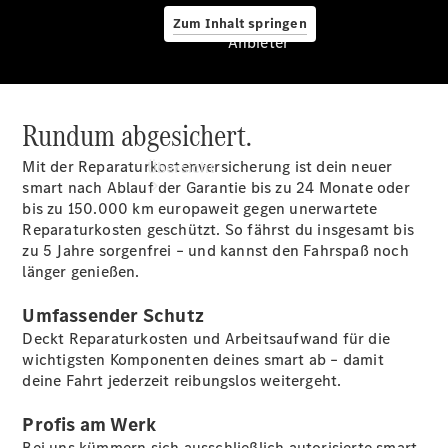
Zum Inhalt springen
Anbieter
Rundum abgesichert.
Anbieter
Mit der Reparaturkostenversicherung ist dein neuer
Übersicht
smart nach Ablauf der Garantie bis zu 24 Monate oder
bis zu 150.000 km europaweit gegen unerwartete
Reparaturkosten geschützt. So fährst du insgesamt bis
zu 5 Jahre sorgenfrei – und kannst den Fahrspaß noch
länger genießen.
Umfassender Schutz
Startseite
Deckt Reparaturkosten und Arbeitsaufwand für die
Ansprechpartner
wichtigsten Komponenten deines smart ab – damit
finden
deine Fahrt jederzeit reibungslos weitergeht.
Beratung
vereinbaren
Profis am Werk
Servicetermin
Bei uns kümmern sich ausschließlich autorisierte smart