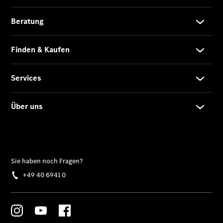
Privatkunden
Finanzierung
Gewerbekunden
Kurzfristig
verfügbare
Angebote
V-Klasse
V-Klasse
Marco Polo
Limousinen
Der
elektrische
CLA mit EQ-
Technologie
Der neue
CLA