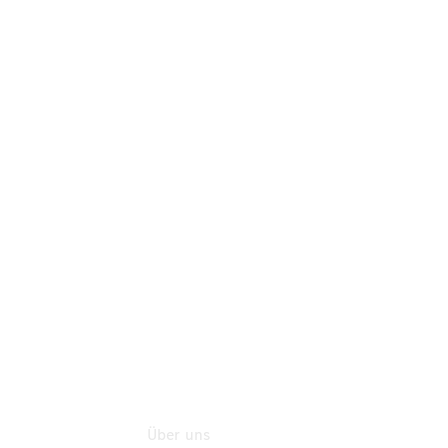
Mercedes-
Benz Rent
Mercedes-
Benz
Store
Gebrauchtwagensuche
Finanzdienste
Digitale
Extras
Flotten- und
Geschäftskunden
Über uns