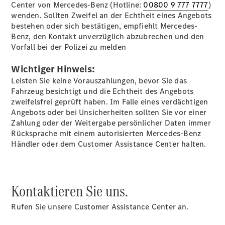
Center von Mercedes-Benz (Hotline:
00800 9 777 7777
)
EQE
wenden. Sollten Zweifel an der Echtheit eines Angebots
Limousine -
bestehen oder sich bestätigen, empfiehlt Mercedes-
elektrisch
Benz, den Kontakt unverzüglich abzubrechen und den
EQS
Vorfall bei der Polizei zu melden
Limousine -
elektrisch
Wichtiger Hinweis:
C-Klasse
Leisten Sie keine Vorauszahlungen, bevor Sie das
Limousine
Fahrzeug besichtigt und die Echtheit des Angebots
C-Klasse
zweifelsfrei geprüft haben. Im Falle eines verdächtigen
Limousine -
Angebots oder bei Unsicherheiten sollten Sie vor einer
elektrisch
Zahlung oder der Weitergabe persönlicher Daten immer
E-Klasse
Rücksprache mit einem autorisierten Mercedes-Benz
Limousine
Händler oder dem Customer Assistance Center halten.
S-Klasse
Limousine
S-Klasse
Lang
Kontaktieren Sie uns.
Mercedes-
Maybach S-
Rufen Sie unsere Customer Assistance Center an.
Klasse
SUVs