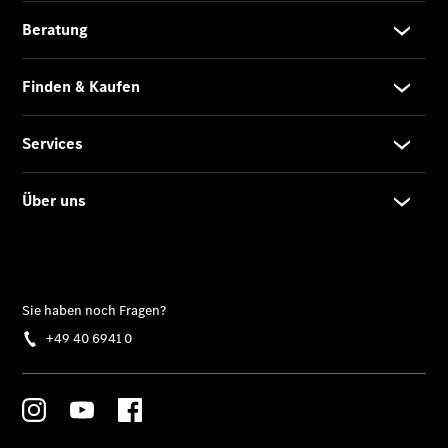
elektrisch
Der neue
GLB
Der neue
GLB –
elektrisch
Der neue
GLC SUV –
elektrisch
GLC SUV
GLC Coupé
GLE SUV
GLE Coupé
GLS
Mercedes-
Maybach
GLS
G-Klasse
T-Modelle
/ Kombis