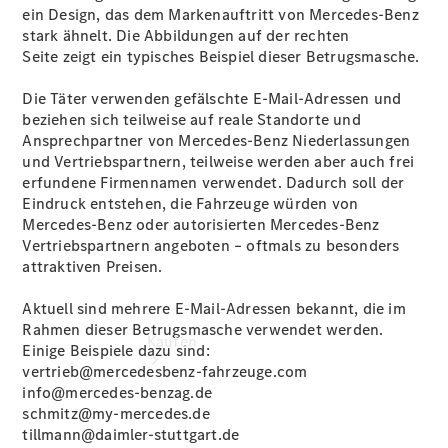
buchen
ein Design, das dem Markenauftritt von Mercedes‑Benz
Probefahrt
stark ähnelt. Die Abbildungen auf der rechten
vereinbaren
Seite zeigt ein typisches Beispiel dieser Betrugsmasche.
Konfigurator
Modellübersicht
Die Täter verwenden gefälschte E‑Mail‑Adressen und
Tel: +49 40
beziehen sich teilweise auf reale Standorte und
6941-0
Ansprechpartner von Mercedes‑Benz Niederlassungen
und Vertriebspartnern, teilweise werden aber auch frei
erfundene Firmennamen verwendet. Dadurch soll der
Eindruck entstehen, die Fahrzeuge würden von
Mercedes‑Benz oder autorisierten Mercedes-Benz
Vertriebspartnern angeboten – oftmals zu besonders
attraktiven Preisen.
Aktuell sind mehrere E‑Mail‑Adressen bekannt, die im
Rahmen dieser Betrugsmasche verwendet werden.
Kaufen
Einige Beispiele dazu sind:
vertrieb@mercedesbenz-fahrzeuge.com
info@mercedes-benzag.de
schmitz@my-mercedes.de
tillmann@daimler-stuttgart.de