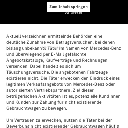
Zum Inhalt springen
Anbieter
Aktuell verzeichnen ermittelnde Behörden eine
Anbieter
deutliche Zunahme von Betrugsversuchen, bei denen
Übersicht
bislang unbekannte Täter im Namen von Mercedes-Benz
und überwiegend per E‑Mail gefälschte
Angebotskataloge, Kaufverträge und Rechnungen
versenden. Dabei handelt es sich um
Täuschungsversuche. Die angebotenen Fahrzeuge
existieren nicht. Die Täter erwecken den Eindruck eines
legitimen Verkaufsangebots von Mercedes‑Benz oder
autorisierten Vertriebspartnern. Ziel dieser
Startseite
betrügerischen Aktivitäten ist es, potenzielle Kundinnen
Ansprechpartner
und Kunden zur Zahlung für nicht existierende
finden
Gebrauchtwagen zu bewegen.
Beratung
vereinbaren
Um Vertrauen zu erwecken, nutzen die Täter bei der
Servicetermin
Bewerbung nicht existierender Gebrauchtwagen häufig