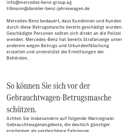
info@mercedes-benz-group.ag
tillmann@daimler-benz-jahreswagen.de
Übersicht
Mercedes‑Benz bedauert, dass Kundinnen und Kunden
140 Jahre
durch diese Betrugsmasche bereits geschädigt wurden.
Innovation
Geschädigte Personen sollten sich direkt an die Polizei
Mercedes-
wenden. Mercedes‑Benz hat bereits Strafanzeige unter
Benz
anderem wegen Betrugs und Urkundenfälschung
Store
erstattet und unterstützt die Ermittlungen der
Neuwagenangebote
Behörden.
So können Sie sich vor der
Gebrauchtwagen-Betrugsmasche
Best Deal
Leasing
schützen.
Privatkunden
Leasing
Achten Sie insbesondere auf folgende Warnsignale:
Gewerbekunden
Gebrauchtwagenangebote, die deutlich günstiger
Finanzierung
erscheinen als vergleichbare Fahrzeuge