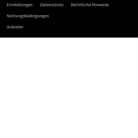
Der
brandneue
CLA
Shooting
Brake
Der
elektrische
CLA
Shooting
Brake
CLA
Shooting
Brake