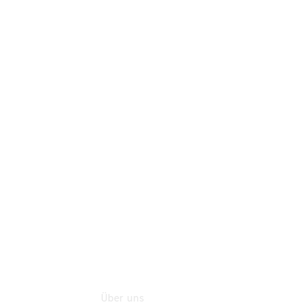
Mercedes-
Benz Rent
Mercedes-
Benz
Store
Gebrauchtwagensuche
Finanzdienste
Digitale
Extras
Flotten- und
Geschäftskunden
Über uns