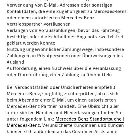
Privatkunden
Verwendung von E-Mail-Adressen oder sonstigen
Finanzierung
Kontaktdaten, die eine Zugehörigkeit zu Mercedes-Benz
Gewerbekunden
oder einem autorisierten Mercedes-Benz
Kurzfristig
Vertriebspartner vortäuschen
verfügbare
Verlangen von Vorauszahlungen, bevor das Fahrzeug
Angebote
besichtigt oder die Echtheit des Angebots zweifelsfrei
V-Klasse
geklärt werden konnte
V-Klasse
Nutzung ungewöhnlicher Zahlungswege, insbesondere
Marco Polo
Zahlungen an Privatpersonen oder Überweisungen ins
Limousinen
Ausland
Aufforderung, einen Nachweis über die Veranlassung
oder Durchführung einer Zahlung zu übermitteln
Bei Verdachtsfällen oder Unsicherheiten empfiehlt
Mercedes-Benz, sorgfältig zu überprüfen, ob es sich
beim Absender einer E-Mail um einen autorisierten
Der
Mercedes-Benz Partner handelt. Eine Übersicht aller
elektrische
autorisierten Händler und Niederlassungen finden Sie
CLA mit EQ-
unter folgendem Link:
Mercedes-Benz Standortsuche |
Technologie
Mercedes-Benz.
Verunsicherte Kundinnen und Kunden
Der neue
können sich außerdem an das Customer Assistance
CLA