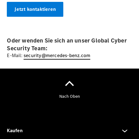
Jetzt kontaktieren
Oder wenden Sie sich an unser Global Cyber
Der neue
Security Team:
GLA
Der neue
E-Mail:
security@mercedes-benz.com
elektrische
GLA
EQA –
elektrisch
EQE SUV –
elektrisch
EQS SUV –
elektrisch
G-Klasse –
elektrisch
Mercedes-
Maybach
EQS SUV –